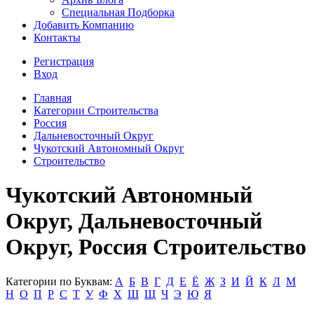
Специальная Подборка
Добавить Компанию
Контакты
Регистрация
Вход
Главная
Категории Строительства
Россия
Дальневосточный Округ
Чукотский Автономный Округ
Строительство
Чукотский Автономный
Округ, Дальневосточный
Округ, Россия Строительство
Категории по Буквам:
А
Б
В
Г
Д
Е
Ё
Ж
З
И
Й
К
Л
М
Н
О
П
Р
С
Т
У
Ф
Х
Ш
Щ
Ч
Э
Ю
Я