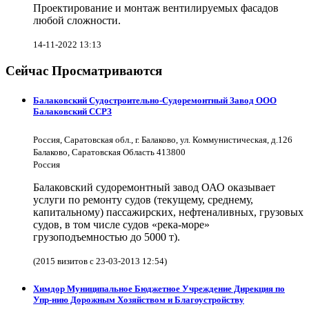
Проектирование и монтаж вентилируемых фасадов
любой сложности.
14-11-2022 13:13
Сейчас Просматриваются
Балаковский Судостроительно-Судоремонтный Завод ООО
Балаковский ССРЗ
Россия, Саратовская обл., г. Балаково, ул. Коммунистическая, д.126
Балаково, Саратовская Область 413800
Россия
Балаковский судоремонтный завод ОАО оказывает
услуги по ремонту судов (текущему, среднему,
капитальному) пассажирских, нефтеналивных, грузовых
судов, в том числе судов «река-море»
грузоподъемностью до 5000 т).
(2015 визитов с 23-03-2013 12:54)
Химдор Муниципальное Бюджетное Учреждение Дирекция по
Упр-нию Дорожным Хозяйством и Благоустройству