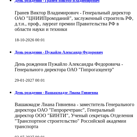
День рождения - Гранев Виктор Владимирович
Гранев Виктор Владимирович - Генеральный директор
ОАО "ЦНИИПромзданий", заслуженный строитель РФ,
д.т.н., проф., лауреат премии Правительства РФ в
области науки и техники
18-10-2026 00:01
День рождения - Пужайло Александр Федорович
День рождения Пужайло Александра Федоровича -
Генерального директора ОАО "Гипрогазцентр"
29-01-2027 00:01
День рождения - Вашакмадзе Лиана Гивиевна
Вашакмадзе Лиана Гивиевна - заместитель Генерального
директора ОАО "Гипроречтранс", Генеральный
директор ООО "БИНТИ", Ученый секретарь Отделения
"Транспортное строительство" Российской академии
транспорта