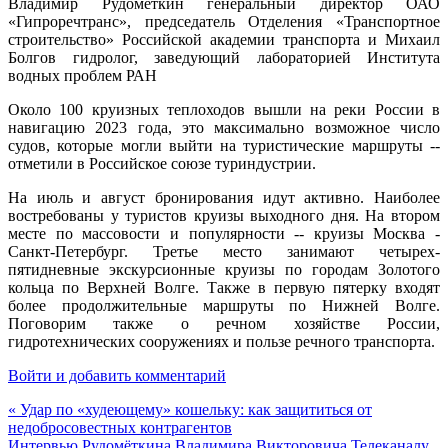
Владимир Рудометкин генеральный директор ОАО
«Гипроречтранс», председатель Отделения «Транспортное
строительство» Российской академии транспорта и Михаил
Болгов гидролог, заведующий лабораторией Института
водных проблем РАН
Около 100 круизных теплоходов вышли на реки России в
навигацию 2023 года, это максимально возможное число
судов, которые могли выйти на туристические маршруты --
отметили в Российское союзе туриндустрии.
На июль и август бронирования идут активно. Наиболее
востребованы у туристов круизы выходного дня. На втором
месте по массовости и популярности -- круизы Москва -
Санкт-Петербург. Третье место занимают четырех-
пятидневные экскурсионные круизы по городам Золотого
кольца по Верхней Волге. Также в первую пятерку входят
более продолжительные маршруты по Нижней Волге.
Поговорим также о речном хозяйстве России,
гидротехнических сооружениях и пользе речного транспорта.
Войти и добавить комментарий
« Удар по «худеющему» кошельку: как защититься от
недобросовестных контрагентов
Интервью Рудомёткина Владимира Викторовича Телеканалу