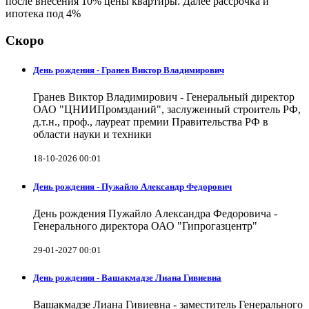
после внесения 10% цены квартиры. Далее рассрочка и
ипотека под 4%
Скоро
День рождения - Гранев Виктор Владимирович
Гранев Виктор Владимирович - Генеральный директор
ОАО "ЦНИИПромзданий", заслуженный строитель РФ,
д.т.н., проф., лауреат премии Правительства РФ в
области науки и техники
18-10-2026 00:01
День рождения - Пужайло Александр Федорович
День рождения Пужайло Александра Федоровича -
Генерального директора ОАО "Гипрогазцентр"
29-01-2027 00:01
День рождения - Вашакмадзе Лиана Гивиевна
Вашакмадзе Лиана Гивиевна - заместитель Генерального