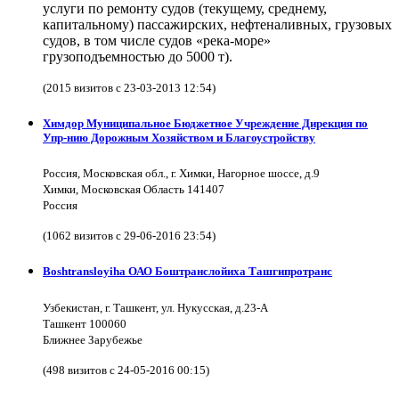
услуги по ремонту судов (текущему, среднему,
капитальному) пассажирских, нефтеналивных, грузовых
судов, в том числе судов «река-море»
грузоподъемностью до 5000 т).
(2015 визитов с 23-03-2013 12:54)
Химдор Муниципальное Бюджетное Учреждение Дирекция по
Упр-нию Дорожным Хозяйством и Благоустройству
Россия, Московская обл., г. Химки, Нагорное шоссе, д.9
Химки, Московская Область 141407
Россия
(1062 визитов с 29-06-2016 23:54)
Boshtransloyiha ОАО Боштранслойиха Ташгипротранс
Узбекистан, г. Ташкент, ул. Нукусская, д.23-А
Ташкент 100060
Ближнее Зарубежье
(498 визитов с 24-05-2016 00:15)