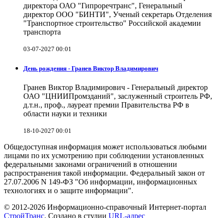
директора ОАО "Гипроречтранс", Генеральный
директор ООО "БИНТИ", Ученый секретарь Отделения
"Транспортное строительство" Российской академии
транспорта
03-07-2027 00:01
День рождения - Гранев Виктор Владимирович
Гранев Виктор Владимирович - Генеральный директор
ОАО "ЦНИИПромзданий", заслуженный строитель РФ,
д.т.н., проф., лауреат премии Правительства РФ в
области науки и техники
18-10-2027 00:01
Общедоступная информация может использоваться любыми
лицами по их усмотрению при соблюдении установленных
федеральными законами ограничений в отношении
распространения такой информации. Федеральный закон от
27.07.2006 N 149-ФЗ "Об информации, информационных
технологиях и о защите информации".
© 2012-2026 Информационно-справочный Интернет-портал
СтройТранс
. Создано в студии
URL-адрес