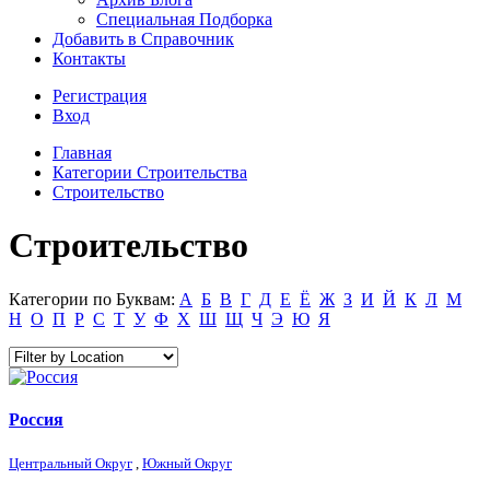
Специальная Подборка
Добавить в Справочник
Контакты
Регистрация
Вход
Главная
Категории Строительства
Строительство
Строительство
Категории по Буквам:
А
Б
В
Г
Д
Е
Ё
Ж
З
И
Й
К
Л
М
Н
О
П
Р
С
Т
У
Ф
Х
Ш
Щ
Ч
Э
Ю
Я
Россия
Центральный Округ
,
Южный Округ