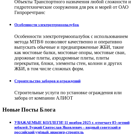
Объекты Транспортного назначения любой сложности и
гидротехнические сооружения для рек и морей от ОАО
Гипроречтранс
Особенности электротермоопалубок
Особенности электротермоопалубок с использованием
метода МТВ® позволяют качественно и оперативно
выпускать обычные и преднапряженные ЖБИ, такие
как мостовые балки, мостовые опоры, мостовые сваи,
дорожные плиты, аэродромные плиты, плиты
перекрытия, блоки, элементы стен, колонн и других
ЖБИ, в том числе сложных форм.
Строительство заборов и ограждений
Строительные услуги по установке ограждения или
забора от компании АЛИОТ
Новые Посты Блога
УВАЖАЕМЫЕ КОЛЛЕГИ! 11 ноября 2025 г. отмечает 85-летний
юбилей Луцкий Святослав Яковлевич – видный советский и
российский учёный, инженер-строитель