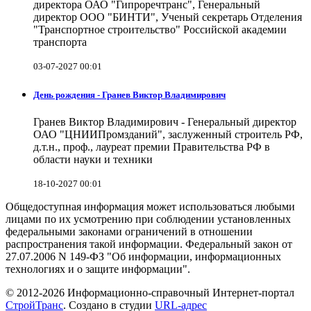
директора ОАО "Гипроречтранс", Генеральный
директор ООО "БИНТИ", Ученый секретарь Отделения
"Транспортное строительство" Российской академии
транспорта
03-07-2027 00:01
День рождения - Гранев Виктор Владимирович
Гранев Виктор Владимирович - Генеральный директор
ОАО "ЦНИИПромзданий", заслуженный строитель РФ,
д.т.н., проф., лауреат премии Правительства РФ в
области науки и техники
18-10-2027 00:01
Общедоступная информация может использоваться любыми
лицами по их усмотрению при соблюдении установленных
федеральными законами ограничений в отношении
распространения такой информации. Федеральный закон от
27.07.2006 N 149-ФЗ "Об информации, информационных
технологиях и о защите информации".
© 2012-2026 Информационно-справочный Интернет-портал
СтройТранс
. Создано в студии
URL-адрес