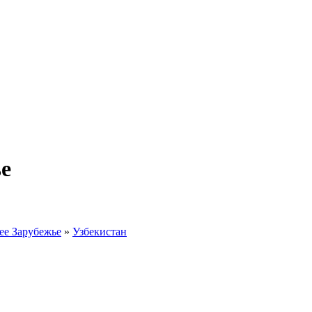
е
ее Зарубежье
»
Узбекистан