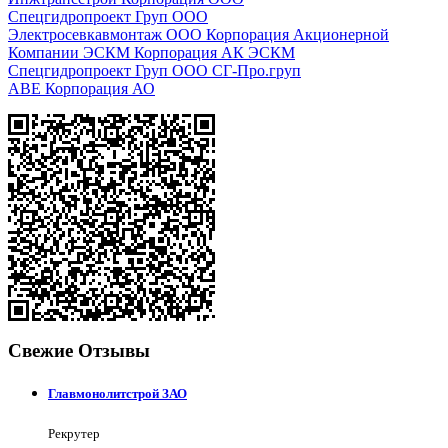
Спецгидропроект Груп ООО
Электросевкавмонтаж ООО Корпорация Акционерной
Компании ЭСКМ Корпорация АК ЭСКМ
Спецгидропроект Груп ООО СГ-Про.груп
АВЕ Корпорация АО
Свежие Отзывы
Главмонолитстрой ЗАО
Рекрутер