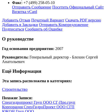
Факс
:
+7 (499) 258-05-10
Отправить Сообщение
Посетить Официальный Сайт
Визитка vCard
Добавить Отзыв
Печатный Вариант
Скачать PDF версию
Добавить в Закладки
Отправить Компредложение
Подписаться
Сообщить об Ошибке
О руководстве
Год основания предприятия:
2007
Руководитель:
Генеральный директор - Блохин Сергей
Анатольевич
Ещё Информация
Эта запись расположена в категориях:
Строительство
Похожие Записи:
Спецгидропроект Груп ООО СГ-Про.груп
Корпорация СпецГидроПроект ООО СГП
ЮКОН Груп ООО