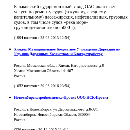
Балаковский судоремонтный завод ОАО оказывает
услуги по ремонту судов (текущему, среднему,
капитальному) пассажирских, нефтеналивных, грузовых
судов, в том числе судов «река-море»
грузоподъемностью до 5000 т).
(1994 визитов с 23-03-2013 12:54)
Химдор Муниципальное Бюджетное Учреждение Дирекция по
Упр-нию Дорожным Хозяйством и Благоустройству
Россия, Московская обл., г. Химки, Нагорное шоссе, д.9
Химки, Московская Область 141407
Россия
(1052 визитов с 29-06-2016 23:54)
Новосибирскстройкомплекс-Проект ООО НСК-Проект
Россия, г. Новосибирск, ул. Даргомыжского, д.8-А/1
Новосибирск, Новосибирская Область 630054
Россия
(336 визитов с 20-12-2015 21:41)