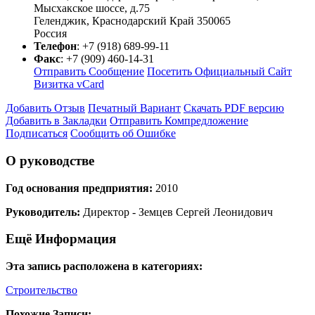
Мысхакское шоссе, д.75
Геленджик
,
Краснодарский Край
350065
Россия
Телефон
:
+7 (918) 689-99-11
Факс
:
+7 (909) 460-14-31
Отправить Сообщение
Посетить Официальный Сайт
Визитка vCard
Добавить Отзыв
Печатный Вариант
Скачать PDF версию
Добавить в Закладки
Отправить Компредложение
Подписаться
Сообщить об Ошибке
О руководстве
Год основания предприятия:
2010
Руководитель:
Директор - Земцев Сергей Леонидович
Ещё Информация
Эта запись расположена в категориях:
Строительство
Похожие Записи: