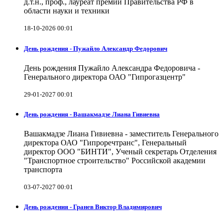
д.т.н., проф., лауреат премии Правительства РФ в
области науки и техники
18-10-2026 00:01
День рождения - Пужайло Александр Федорович
День рождения Пужайло Александра Федоровича -
Генерального директора ОАО "Гипрогазцентр"
29-01-2027 00:01
День рождения - Вашакмадзе Лиана Гивиевна
Вашакмадзе Лиана Гивиевна - заместитель Генерального
директора ОАО "Гипроречтранс", Генеральный
директор ООО "БИНТИ", Ученый секретарь Отделения
"Транспортное строительство" Российской академии
транспорта
03-07-2027 00:01
День рождения - Гранев Виктор Владимирович