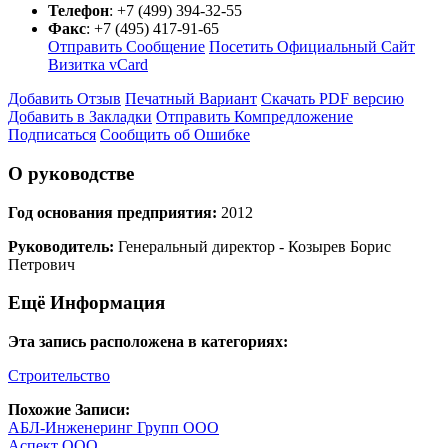
Телефон
:
+7 (499) 394-32-55
Факс
:
+7 (495) 417-91-65
Отправить Сообщение
Посетить Официальный Сайт
Визитка vCard
Добавить Отзыв
Печатный Вариант
Скачать PDF версию
Добавить в Закладки
Отправить Компредложение
Подписаться
Сообщить об Ошибке
О руководстве
Год основания предприятия:
2012
Руководитель:
Генеральный директор - Козырев Борис
Петрович
Ещё Информация
Эта запись расположена в категориях:
Строительство
Похожие Записи:
АБЛ-Инженеринг Групп ООО
Аспект ООО