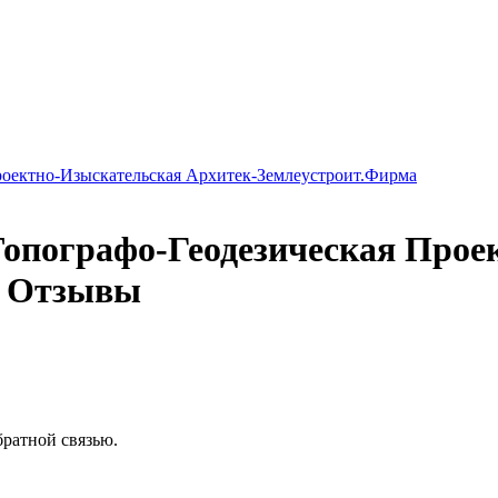
оектно-Изыскательская Архитек-Землеустроит.Фирма
опографо-Геодезическая Прое
а Отзывы
братной связью.