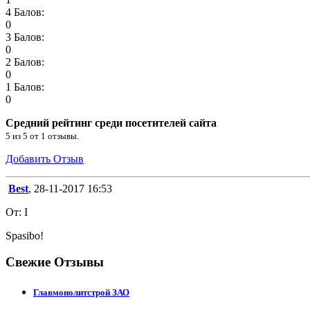
4 Балов:
0
3 Балов:
0
2 Балов:
0
1 Балов:
0
Средний рейтинг среди посетителей сайта
5
из
5
от
1
отзывы.
Добавить Отзыв
Best
, 28-11-2017 16:53
От: I
Spasibo!
Свежие Отзывы
Главмонолитстрой ЗАО