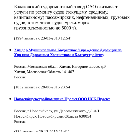
Балаковский судоремонтный завод ОАО оказывает
услуги по ремонту судов (текущему, среднему,
капитальному) пассажирских, нефтеналивных, грузовых
судов, в том числе судов «река-море»
грузоподъемностью до 5000 т).
(1994 визитов с 23-03-2013 12:54)
Химдор Муниципальное Бюджетное Учреждение Дирекция по
Упр-нию Дорожным Хозяйством и Благоустройству
Россия, Московская обл., г. Химки, Нагорное шоссе, д.9
Химки, Московская Область 141407
Россия
(1052 визитов с 29-06-2016 23:54)
Новосибирскстройкомплекс-Проект ООО НСК-Проект
Россия, г. Новосибирск, ул. Даргомыжского, д.8-А/1
Новосибирск, Новосибирская Область 630054
Россия
(334 визитов с 20-12-2015 21:41)