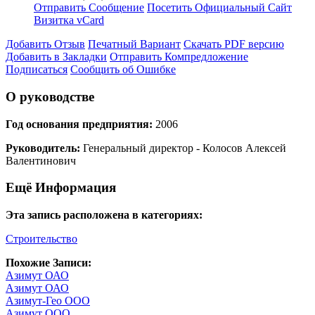
Отправить Сообщение
Посетить Официальный Сайт
Визитка vCard
Добавить Отзыв
Печатный Вариант
Скачать PDF версию
Добавить в Закладки
Отправить Компредложение
Подписаться
Сообщить об Ошибке
О руководстве
Год основания предприятия:
2006
Руководитель:
Генеральный директор - Колосов Алексей
Валентинович
Ещё Информация
Эта запись расположена в категориях:
Строительство
Похожие Записи:
Азимут ОАО
Азимут ОАО
Азимут-Гео ООО
Азимут ООО