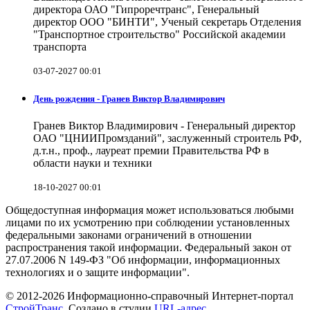
директора ОАО "Гипроречтранс", Генеральный
директор ООО "БИНТИ", Ученый секретарь Отделения
"Транспортное строительство" Российской академии
транспорта
03-07-2027 00:01
День рождения - Гранев Виктор Владимирович
Гранев Виктор Владимирович - Генеральный директор
ОАО "ЦНИИПромзданий", заслуженный строитель РФ,
д.т.н., проф., лауреат премии Правительства РФ в
области науки и техники
18-10-2027 00:01
Общедоступная информация может использоваться любыми
лицами по их усмотрению при соблюдении установленных
федеральными законами ограничений в отношении
распространения такой информации. Федеральный закон от
27.07.2006 N 149-ФЗ "Об информации, информационных
технологиях и о защите информации".
© 2012-2026 Информационно-справочный Интернет-портал
СтройТранс
. Создано в студии
URL-адрес