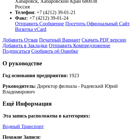
Хабаровск
,
Хабаровский Край
680038
Россия
Телефон
:
+7 (4212) 39-01-21
Факс
:
+7 (4212) 39-01-24
Отправить Сообщение
Посетить Официальный Сайт
Визитка vCard
Добавить Отзыв
Печатный Вариант
Скачать PDF версию
Добавить в Закладки
Отправить Компредложение
Подписаться
Сообщить об Ошибке
О руководстве
Год основания предприятия:
1923
Руководитель:
Директор филиала - Радевский Юрий
Владимирович
Ещё Информация
Эта запись расположена в категориях:
Водный Транспорт
Похожие Записи: