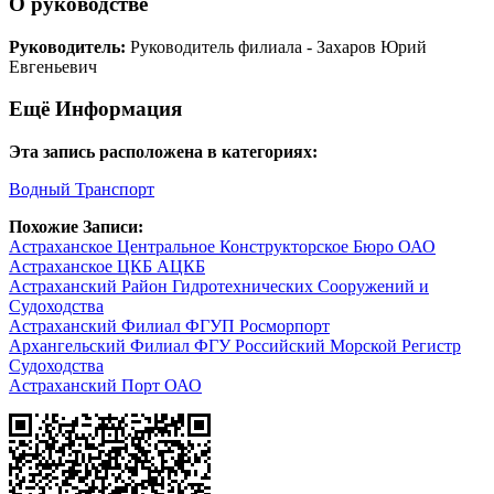
О руководстве
Руководитель:
Руководитель филиала - Захаров Юрий
Евгеньевич
Ещё Информация
Эта запись расположена в категориях:
Водный Транспорт
Похожие Записи:
Астраханское Центральное Конструкторское Бюро ОАО
Астраханское ЦКБ АЦКБ
Астраханский Район Гидротехнических Сооружений и
Судоходства
Астраханский Филиал ФГУП Росморпорт
Архангельский Филиал ФГУ Российский Морской Регистр
Судоходства
Астраханский Порт ОАО