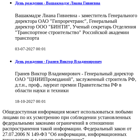
День рождения - Вашакмадзе Лиана Гивиевна
Вашакмадзе Лиана Гивиевна - заместитель Генерального
директора ОАО "Гипроречтранс", Генеральный
директор ООО "БИНТИ", Ученый секретарь Отделения
"Транспортное строительство" Российской академии
транспорта
03-07-2027 00:01
День рождения - Гранев Виктор Владимирович
Гранев Виктор Владимирович - Генеральный директор
ОАО "ЦНИИПромзданий", заслуженный строитель РФ,
д.т.н., проф., лауреат премии Правительства РФ в
области науки и техники
18-10-2027 00:01
Общедоступная информация может использоваться любыми
лицами по их усмотрению при соблюдении установленных
федеральными законами ограничений в отношении
распространения такой информации. Федеральный закон от
27.07.2006 N 149-ФЗ "Об информации, информационных
технологиях и о защите информации".