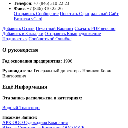
Телефон
:
+7 (846) 310-22-23
Факс
:
+7 (846) 310-22-26
Отправить Сообщение
Посетить Официальный Сайт
Визитка vCard
Добавить Отзыв
Печатный Вариант
Скачать PDF версию
Добавить в Закладки
Отправить Компредложение
Подписаться
Сообщить об Ошибке
О руководстве
Год основания предприятия:
1996
Руководитель:
Генеральный директор - Новиков Борис
Викторович
Ещё Информация
Эта запись расположена в категориях:
Водный Транспорт
Похожие Записи:
АРК ООО Судоходная Компания
Южная Судоходная Компания ООО ЮСК