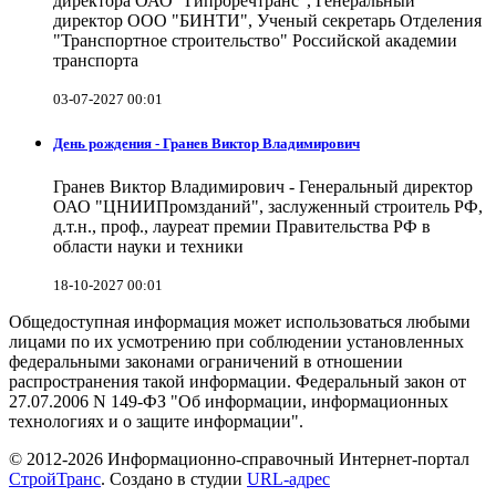
директора ОАО "Гипроречтранс", Генеральный
директор ООО "БИНТИ", Ученый секретарь Отделения
"Транспортное строительство" Российской академии
транспорта
03-07-2027 00:01
День рождения - Гранев Виктор Владимирович
Гранев Виктор Владимирович - Генеральный директор
ОАО "ЦНИИПромзданий", заслуженный строитель РФ,
д.т.н., проф., лауреат премии Правительства РФ в
области науки и техники
18-10-2027 00:01
Общедоступная информация может использоваться любыми
лицами по их усмотрению при соблюдении установленных
федеральными законами ограничений в отношении
распространения такой информации. Федеральный закон от
27.07.2006 N 149-ФЗ "Об информации, информационных
технологиях и о защите информации".
© 2012-2026 Информационно-справочный Интернет-портал
СтройТранс
. Создано в студии
URL-адрес