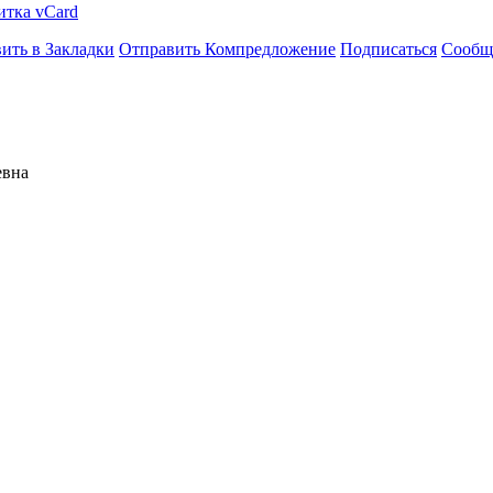
итка vCard
ить в Закладки
Отправить Компредложение
Подписаться
Сообщ
евна