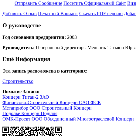
Отправить Сообщение
Посетить Официальный Сайт
Виз
Добавить Отзыв
Печатный Вариант
Скачать PDF версию
Добав
О руководстве
Год основания предприятия:
2003
Руководитель:
Генеральный директор - Мельник Татьяна Юрь
Ещё Информация
Эта запись расположена в категориях:
Строительство
Похожие Записи:
Концерн Титан-2 ЗАО
Финансово-Строительный Концерн ОАО ФСК
Метаприбор ООО Строительный Концерн
Подолье Концерн Поділля
ОМК-Проект ООО Объединенный Многоотраслевой Концерн