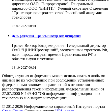
директора ОАО "Гипроречтранс", Генеральный
директор ООО "БИНТИ", Ученый секретарь Отделения
"Транспортное строительство" Российской академии
транспорта
03-07-2027 00:01
День рождения - Гранев Виктор Владимирович
Гранев Виктор Владимирович - Генеральный директор
ОАО "ЦНИИПромзданий", заслуженный строитель РФ,
д.т.н., проф., лауреат премии Правительства РФ в
области науки и техники
18-10-2027 00:01
Общедоступная информация может использоваться любыми
лицами по их усмотрению при соблюдении установленных
федеральными законами ограничений в отношении
распространения такой информации. Федеральный закон от
27.07.2006 N 149-ФЗ "Об информации, информационных
технологиях и о защите информации".
© 2012-2026 Информационно-справочный Интернет-портал
СтройТранс
. Создано в студии
URL-адрес