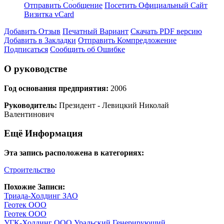
Отправить Сообщение
Посетить Официальный Сайт
Визитка vCard
Добавить Отзыв
Печатный Вариант
Скачать PDF версию
Добавить в Закладки
Отправить Компредложение
Подписаться
Сообщить об Ошибке
О руководстве
Год основания предприятия:
2006
Руководитель:
Президент - Левицкий Николай
Валентинович
Ещё Информация
Эта запись расположена в категориях:
Строительство
Похожие Записи:
Триада-Холдинг ЗАО
Геотек ООО
Геотек ООО
УГК-Холдинг ООО Уральский Генерирующий