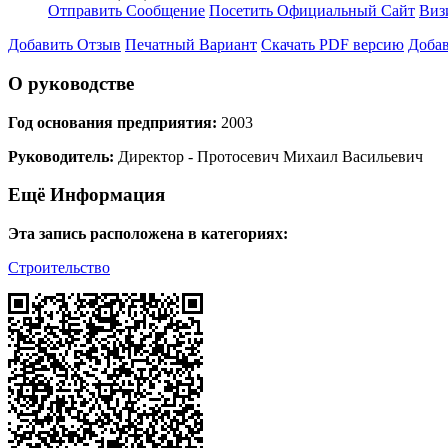
Отправить Сообщение
Посетить Официальный Сайт
Виз
Добавить Отзыв
Печатный Вариант
Скачать PDF версию
Добав
О руководстве
Год основания предприятия:
2003
Руководитель:
Директор - Протосевич Михаил Васильевич
Ещё Информация
Эта запись расположена в категориях:
Строительство