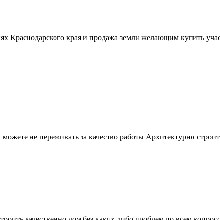
ях Краснодарского края и продажа земли желающим купить учас
можете не переживать за качество работы Архитектурно-строит
троить качественно дом без каких либо проблем по всем вопрос