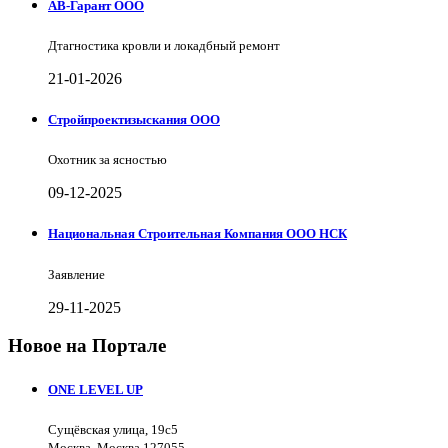
АВ-Гарант ООО
Дтагностика кровли и локадбный ремонт
21-01-2026
Стройпроектизыскания ООО
Охотник за ясностью
09-12-2025
Национальная Строительная Компания ООО НСК
Заявление
29-11-2025
Новое на Портале
ONE LEVEL UP
Сущёвская улица, 19с5
Москва, Москва 127055