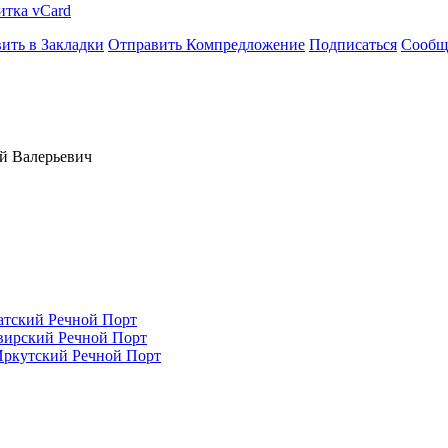
итка vCard
ить в Закладки
Отправить Компредложение
Подписаться
Сообщ
й Валерьевич
атский Речной Порт
вирский Речной Порт
Иркутский Речной Порт