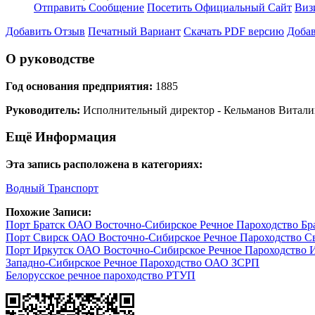
Отправить Сообщение
Посетить Официальный Сайт
Виз
Добавить Отзыв
Печатный Вариант
Скачать PDF версию
Добав
О руководстве
Год основания предприятия:
1885
Руководитель:
Исполнительный директор - Кельманов Витали
Ещё Информация
Эта запись расположена в категориях:
Водный Транспорт
Похожие Записи:
Порт Братск ОАО Восточно-Сибирское Речное Пароходство Бр
Порт Свирск ОАО Восточно-Сибирское Речное Пароходство С
Порт Иркутск ОАО Восточно-Сибирское Речное Пароходство 
Западно-Сибирское Речное Пароходство ОАО ЗСРП
Белорусское речное пароходство РТУП