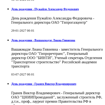
День рождения - Пужайло Александр Федорович
День рождения Пужайло Александра Федоровича -
Генерального директора ОАО "Гипрогазцентр"
29-01-2027 00:01
День рождения - Вашакмадзе Лиана Гивиевна
Вашакмадзе Лиана Гивиевна - заместитель Генерального
директора ОАО "Гипроречтранс", Генеральный
директор ООО "БИНТИ", Ученый секретарь Отделения
"Транспортное строительство" Российской академии
транспорта
03-07-2027 00:01
День рождения - Гранев Виктор Владимирович
Гранев Виктор Владимирович - Генеральный директор
ОАО "ЦНИИПромзданий", заслуженный строитель РФ,
д.т.н., проф., лауреат премии Правительства РФ в