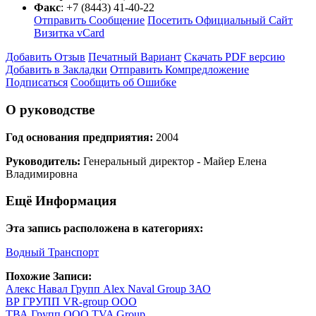
Факс
:
+7 (8443) 41-40-22
Отправить Сообщение
Посетить Официальный Сайт
Визитка vCard
Добавить Отзыв
Печатный Вариант
Скачать PDF версию
Добавить в Закладки
Отправить Компредложение
Подписаться
Сообщить об Ошибке
О руководстве
Год основания предприятия:
2004
Руководитель:
Генеральный директор - Майер Елена
Владимировна
Ещё Информация
Эта запись расположена в категориях:
Водный Транспорт
Похожие Записи:
Алекс Навал Групп Alex Naval Group ЗАО
ВР ГРУПП VR-group ООО
ТВА Групп ООО TVA Group