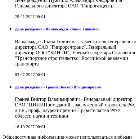
День рождения Пужайло Александра Федоровича -
Генерального директора ОАО "Гипрогазцентр"
29-01-2027 00:01
День рождения - Вашакмадзе Лиана Гивиевна
Вашакмадзе Лиана Гивиевна - заместитель Генерального
директора ОАО "Гипроречтранс", Генеральный
директор ООО "БИНТИ", Ученый секретарь Отделения
"Транспортное строительство" Российской академии
транспорта
03-07-2027 00:01
День рождения - Гранев Виктор Владимирович
Гранев Виктор Владимирович - Генеральный директор
ОАО "ЦНИИПромзданий", заслуженный строитель РФ,
д.т.н., проф., лауреат премии Правительства РФ в
области науки и техники
18-10-2027 00:01
Общедоступная информация может использоваться любыми