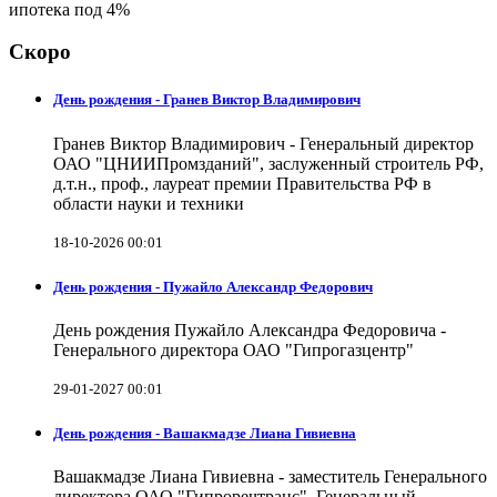
ипотека под 4%
Скоро
День рождения - Гранев Виктор Владимирович
Гранев Виктор Владимирович - Генеральный директор
ОАО "ЦНИИПромзданий", заслуженный строитель РФ,
д.т.н., проф., лауреат премии Правительства РФ в
области науки и техники
18-10-2026 00:01
День рождения - Пужайло Александр Федорович
День рождения Пужайло Александра Федоровича -
Генерального директора ОАО "Гипрогазцентр"
29-01-2027 00:01
День рождения - Вашакмадзе Лиана Гивиевна
Вашакмадзе Лиана Гивиевна - заместитель Генерального
директора ОАО "Гипроречтранс", Генеральный