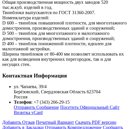
Общая производственная мощность двух заводов 520
тыс.м.куб. изделий в год.
Твинблоки выпускаются по ГОСТ 31360-2007.
Номенклатура изделий:
D 600 – твинблок повышенной плотности, для многоэтажного
домостроения, производственных зданий и сооружений;
D 500 – твинблок для многоэтажного и малоэтажного
домостроения, производственных зданий и сооружений;
D 400 – твинблок пониженной плотности, идеален для
малоэтажной застройки.
Ширина твинблоков от 80-400 мм позволяет использовать их
как для возведения внутренних перегородок, так и для
несущих стен.
Контактная Информация
ул. Чапаева, 39/4
Берёзовский
,
Свердловская Область
623704
Россия
Телефон
:
+7 (343) 266-29-15
Отправить Сообщение
Посетить Официальный Сайт
Визитка vCard
Добавить Отзыв
Печатный Вариант
Скачать PDF версию
Добавить в Закладки
Отправить Компредложение
Сообщить