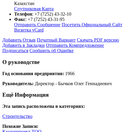
Казахстан
Спутниковая Карта
Телефон
:
+7 (7252) 43-32-10
Факс
:
+7 (7252) 43-31-95
Отправить Сообщение
Посетить Официальный Сайт
Визитка vCard
Добавить Отзыв
Печатный Вариант
Скачать PDF версию
Добавить в Закладки
Отправить Компредложение
Подписаться
Сообщить об Ошибке
О руководстве
Год основания предприятия:
1966
Руководитель:
Директор - Бычков Олег Геннадиевич
Ещё Информация
Эта запись расположена в категориях:
Строительство
Похожие Записи:
Каздорпроект ТОО