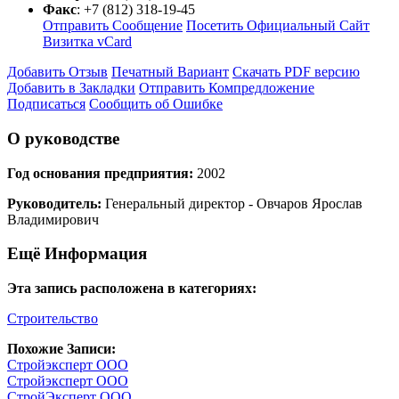
Факс
:
+7 (812) 318-19-45
Отправить Сообщение
Посетить Официальный Сайт
Визитка vCard
Добавить Отзыв
Печатный Вариант
Скачать PDF версию
Добавить в Закладки
Отправить Компредложение
Подписаться
Сообщить об Ошибке
О руководстве
Год основания предприятия:
2002
Руководитель:
Генеральный директор - Овчаров Ярослав
Владимирович
Ещё Информация
Эта запись расположена в категориях:
Строительство
Похожие Записи:
Стройэксперт ООО
Стройэксперт ООО
СтройЭксперт ООО