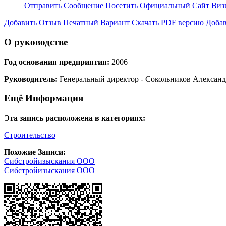
Отправить Сообщение
Посетить Официальный Сайт
Виз
Добавить Отзыв
Печатный Вариант
Скачать PDF версию
Добав
О руководстве
Год основания предприятия:
2006
Руководитель:
Генеральный директор - Сокольников Алексан
Ещё Информация
Эта запись расположена в категориях:
Строительство
Похожие Записи:
Сибстройизыскания ООО
Сибстройизыскания ООО