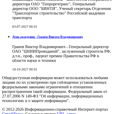
директора ОАО "Гипроречтранс", Генеральный
директор ООО "БИНТИ", Ученый секретарь Отделения
"Транспортное строительство" Российской академии
транспорта
03-07-2027 00:01
День рождения - Гранев Виктор Владимирович
Гранев Виктор Владимирович - Генеральный директор
ОАО "ЦНИИПромзданий", заслуженный строитель РФ,
д.т.н., проф., лауреат премии Правительства РФ в
области науки и техники
18-10-2027 00:01
Общедоступная информация может использоваться любыми
лицами по их усмотрению при соблюдении установленных
федеральными законами ограничений в отношении
распространения такой информации. Федеральный закон от
27.07.2006 N 149-ФЗ "Об информации, информационных
технологиях и о защите информации".
© 2012-2026 Информационно-справочный Интернет-портал
СтройТранс
. Создано в студии
URL-адрес