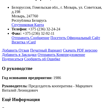
Белоруссия, Гомельская обл., г. Мозырь, ул. Советская,
д.198
Мозырь
,
247760
Республика Беларусь
Спутниковая Карта
Телефон
:
+375 (236) 32-24-24
Факс
:
+375 (236) 32-92-11
Отправить Сообщение
Посетить Официальный Сайт
Визитка vCard
Добавить Отзыв
Печатный Вариант
Скачать PDF версию
Добавить в Закладки
Отправить Компредложение
Подписаться
Сообщить об Ошибке
О руководстве
Год основания предприятия:
1986
Руководитель:
Председатель кооператива - Марцевич
Виталий Леонидович
Ещё Информация