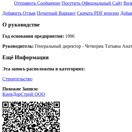
Отправить Сообщение
Посетить Официальный Сайт
Виз
Добавить Отзыв
Печатный Вариант
Скачать PDF версию
Добав
О руководстве
Год основания предприятия:
1996
Руководитель:
Генеральный директор - Четверик Татьяна Ана
Ещё Информация
Эта запись расположена в категориях:
Строительство
Похожие Записи:
КиевДорСтрой ООО