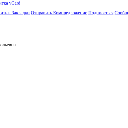
итка vCard
ить в Закладки
Отправить Компредложение
Подписаться
Сообщ
тольевна