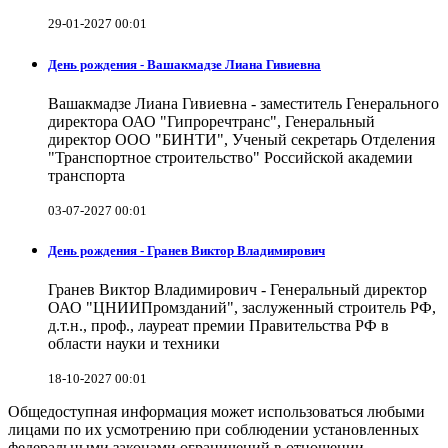
29-01-2027 00:01
День рождения - Вашакмадзе Лиана Гивиевна
Вашакмадзе Лиана Гивиевна - заместитель Генерального
директора ОАО "Гипроречтранс", Генеральный
директор ООО "БИНТИ", Ученый секретарь Отделения
"Транспортное строительство" Российской академии
транспорта
03-07-2027 00:01
День рождения - Гранев Виктор Владимирович
Гранев Виктор Владимирович - Генеральный директор
ОАО "ЦНИИПромзданий", заслуженный строитель РФ,
д.т.н., проф., лауреат премии Правительства РФ в
области науки и техники
18-10-2027 00:01
Общедоступная информация может использоваться любыми
лицами по их усмотрению при соблюдении установленных
федеральными законами ограничений в отношении