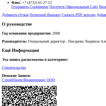
Факс
:
+7 (4732) 61-27-12
Отправить Сообщение
Посетить Официальный Сайт
Виз
Добавить Отзыв
Печатный Вариант
Скачать PDF версию
Добав
О руководстве
Год основания предприятия:
2008
Руководитель:
Генеральный директор - Писарева Людмила Ал
Ещё Информация
Эта запись расположена в категориях:
Строительство
Похожие Записи:
СтройПроектИнжиниринг ООО