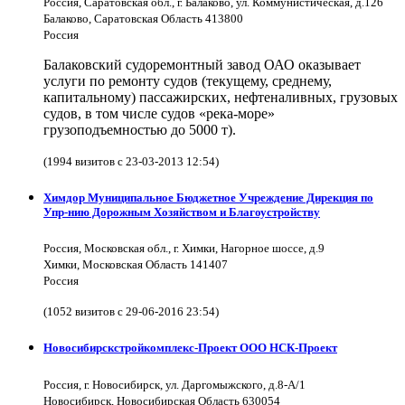
Россия, Саратовская обл., г. Балаково, ул. Коммунистическая, д.126
Балаково, Саратовская Область 413800
Россия
Балаковский судоремонтный завод ОАО оказывает
услуги по ремонту судов (текущему, среднему,
капитальному) пассажирских, нефтеналивных, грузовых
судов, в том числе судов «река-море»
грузоподъемностью до 5000 т).
(1994 визитов с 23-03-2013 12:54)
Химдор Муниципальное Бюджетное Учреждение Дирекция по
Упр-нию Дорожным Хозяйством и Благоустройству
Россия, Московская обл., г. Химки, Нагорное шоссе, д.9
Химки, Московская Область 141407
Россия
(1052 визитов с 29-06-2016 23:54)
Новосибирскстройкомплекс-Проект ООО НСК-Проект
Россия, г. Новосибирск, ул. Даргомыжского, д.8-А/1
Новосибирск, Новосибирская Область 630054