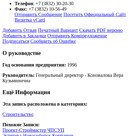
Телефон
:
+7 (3832) 30-20-30
Факс
:
+7 (3832) 10-56-49
Отправить Сообщение
Посетить Официальный Сайт
Визитка vCard
Добавить Отзыв
Печатный Вариант
Скачать PDF версию
Добавить в Закладки
Отправить Компредложение
Подписаться
Сообщить об Ошибке
О руководстве
Год основания предприятия:
1996
Руководитель:
Генеральный директор - Коновалова Вера
Кузьминична
Ещё Информация
Эта запись расположена в категориях:
Строительство
Похожие Записи:
Проект-Строймастер ЧПСУП
Эстетика-Новосибирск Компания