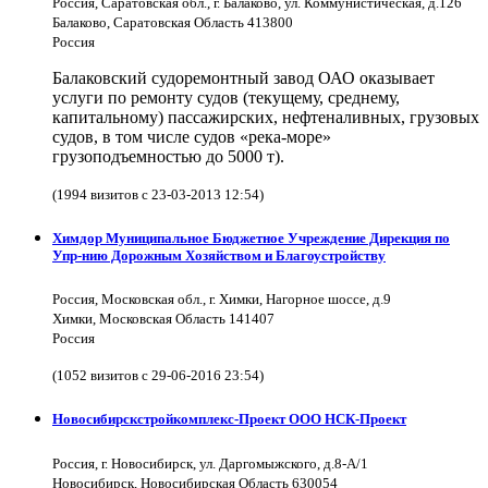
Россия, Саратовская обл., г. Балаково, ул. Коммунистическая, д.126
Балаково, Саратовская Область 413800
Россия
Балаковский судоремонтный завод ОАО оказывает
услуги по ремонту судов (текущему, среднему,
капитальному) пассажирских, нефтеналивных, грузовых
судов, в том числе судов «река-море»
грузоподъемностью до 5000 т).
(1994 визитов с 23-03-2013 12:54)
Химдор Муниципальное Бюджетное Учреждение Дирекция по
Упр-нию Дорожным Хозяйством и Благоустройству
Россия, Московская обл., г. Химки, Нагорное шоссе, д.9
Химки, Московская Область 141407
Россия
(1052 визитов с 29-06-2016 23:54)
Новосибирскстройкомплекс-Проект ООО НСК-Проект
Россия, г. Новосибирск, ул. Даргомыжского, д.8-А/1
Новосибирск, Новосибирская Область 630054