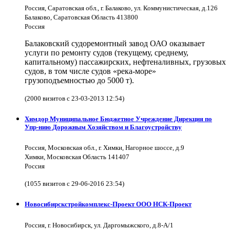
Россия, Саратовская обл., г. Балаково, ул. Коммунистическая, д.126
Балаково, Саратовская Область 413800
Россия
Балаковский судоремонтный завод ОАО оказывает
услуги по ремонту судов (текущему, среднему,
капитальному) пассажирских, нефтеналивных, грузовых
судов, в том числе судов «река-море»
грузоподъемностью до 5000 т).
(2000 визитов с 23-03-2013 12:54)
Химдор Муниципальное Бюджетное Учреждение Дирекция по
Упр-нию Дорожным Хозяйством и Благоустройству
Россия, Московская обл., г. Химки, Нагорное шоссе, д.9
Химки, Московская Область 141407
Россия
(1055 визитов с 29-06-2016 23:54)
Новосибирскстройкомплекс-Проект ООО НСК-Проект
Россия, г. Новосибирск, ул. Даргомыжского, д.8-А/1