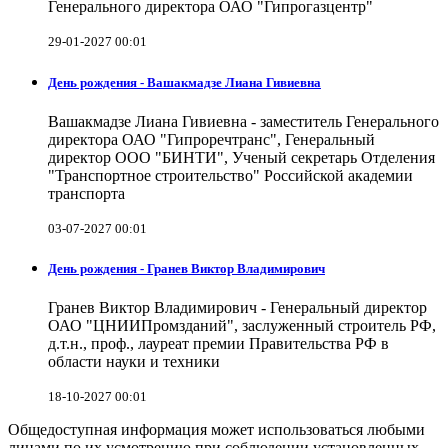
Генерального директора ОАО "Гипрогазцентр"
29-01-2027 00:01
День рождения - Вашакмадзе Лиана Гивиевна
Вашакмадзе Лиана Гивиевна - заместитель Генерального
директора ОАО "Гипроречтранс", Генеральный
директор ООО "БИНТИ", Ученый секретарь Отделения
"Транспортное строительство" Российской академии
транспорта
03-07-2027 00:01
День рождения - Гранев Виктор Владимирович
Гранев Виктор Владимирович - Генеральный директор
ОАО "ЦНИИПромзданий", заслуженный строитель РФ,
д.т.н., проф., лауреат премии Правительства РФ в
области науки и техники
18-10-2027 00:01
Общедоступная информация может использоваться любыми
лицами по их усмотрению при соблюдении установленных