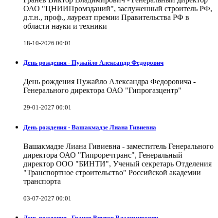
ОАО "ЦНИИПромзданий", заслуженный строитель РФ,
д.т.н., проф., лауреат премии Правительства РФ в
области науки и техники
18-10-2026 00:01
День рождения - Пужайло Александр Федорович
День рождения Пужайло Александра Федоровича -
Генерального директора ОАО "Гипрогазцентр"
29-01-2027 00:01
День рождения - Вашакмадзе Лиана Гивиевна
Вашакмадзе Лиана Гивиевна - заместитель Генерального
директора ОАО "Гипроречтранс", Генеральный
директор ООО "БИНТИ", Ученый секретарь Отделения
"Транспортное строительство" Российской академии
транспорта
03-07-2027 00:01
День рождения - Гранев Виктор Владимирович