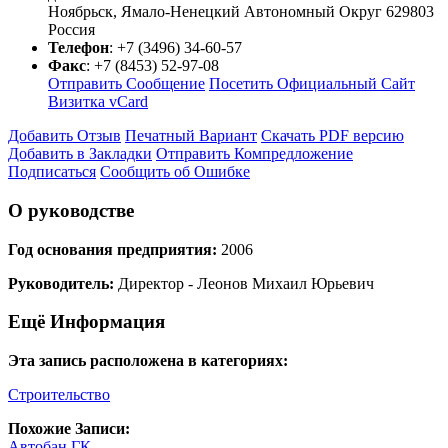
Ноябрьск
,
Ямало-Ненецкий Автономный Округ
629803
Россия
Телефон
:
+7 (3496) 34-60-57
Факс
:
+7 (8453) 52-97-08
Отправить Сообщение
Посетить Официальный Сайт
Визитка vCard
Добавить Отзыв
Печатный Вариант
Скачать PDF версию
Добавить в Закладки
Отправить Компредложение
Подписаться
Сообщить об Ошибке
О руководстве
Год основания предприятия:
2006
Руководитель:
Директор - Леонов Михаил Юрьевич
Ещё Информация
Эта запись расположена в категориях:
Строительство
Похожие Записи:
Автобан ГК