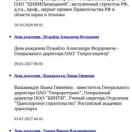
ОАО "ЦНИИПромзданий", заслуженный строитель РФ,
д.т.н., проф., лауреат премии Правительства РФ в
области науки и техники
18-10-2026 00:01
День рождения - Пужайло Александр Федорович
День рождения Пужайло Александра Федоровича -
Генерального директора ОАО "Гипрогазцентр"
29-01-2027 00:01
День рождения - Вашакмадзе Лиана Гивиевна
Вашакмадзе Лиана Гивиевна - заместитель Генерального
директора ОАО "Гипроречтранс", Генеральный
директор ООО "БИНТИ", Ученый секретарь Отделения
"Транспортное строительство" Российской академии
транспорта
03-07-2027 00:01
День рождения - Гранев Виктор Владимирович