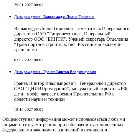
29-01-2027 00:01
День рождения - Вашакмадзе Лиана Гивиевна
Вашакмадзе Лиана Гивиевна - заместитель Генерального
директора ОАО "Гипроречтранс", Генеральный
директор ООО "БИНТИ", Ученый секретарь Отделения
"Транспортное строительство" Российской академии
транспорта
03-07-2027 00:01
День рождения - Гранев Виктор Владимирович
Гранев Виктор Владимирович - Генеральный директор
ОАО "ЦНИИПромзданий", заслуженный строитель РФ,
д.т.н., проф., лауреат премии Правительства РФ в
области науки и техники
18-10-2027 00:01
Общедоступная информация может использоваться любыми
лицами по их усмотрению при соблюдении установленных
федеральными законами ограничений в отношении