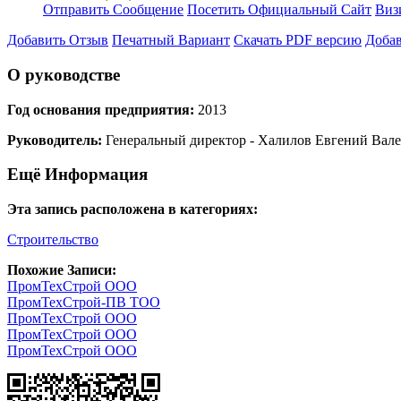
Отправить Сообщение
Посетить Официальный Сайт
Виз
Добавить Отзыв
Печатный Вариант
Скачать PDF версию
Добав
О руководстве
Год основания предприятия:
2013
Руководитель:
Генеральный директор - Халилов Евгений Вал
Ещё Информация
Эта запись расположена в категориях:
Строительство
Похожие Записи:
ПромТехСтрой ООО
ПромТехСтрой-ПВ ТОО
ПромТехСтрой ООО
ПромТехСтрой ООО
ПромТехСтрой ООО