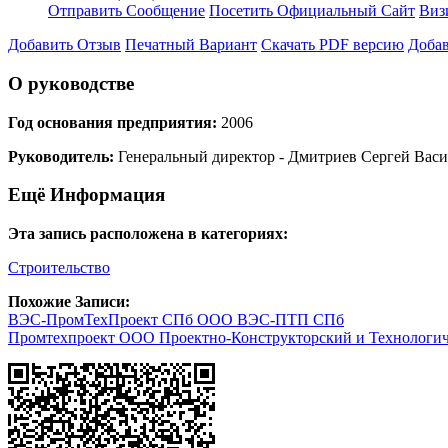
Отправить Сообщение
Посетить Официальный Сайт
Виз
Добавить Отзыв
Печатный Вариант
Скачать PDF версию
Добав
О руководстве
Год основания предприятия:
2006
Руководитель:
Генеральный директор - Дмитриев Сергей Вас
Ещё Информация
Эта запись расположена в категориях:
Строительство
Похожие Записи:
ВЭС-ПромТехПроект СПб ООО ВЭС-ПТП СПб
Промтехпроект ООО Проектно-Конструкторский и Технологич