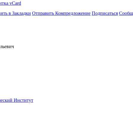
итка vCard
ить в Закладки
Отправить Компредложение
Подписаться
Сообщ
ильевич
еский Институт