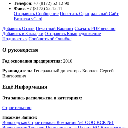
Телефон
:
+7 (8172) 52-12-90
Факс
:
+7 (8172) 52-12-11
Отправить Сообщение
Посетить Официальный Сайт
Визитка vCard
Добавить Отзыв
Печатный Вариант
Скачать PDF версию
Добавить в Закладки
Отправить Компредложение
Подписаться
Сообщить об Ошибке
О руководстве
Год основания предприятия:
2010
Руководитель:
Генеральный директор - Королев Сергей
Викторович
Ещё Информация
Эта запись расположена в категориях:
Строительство
Похожие Записи:
Вологодская Строительная Компания №1 ООО ВСК №1
Вологодская Торгово-Промышленная Палата НО Вологодская