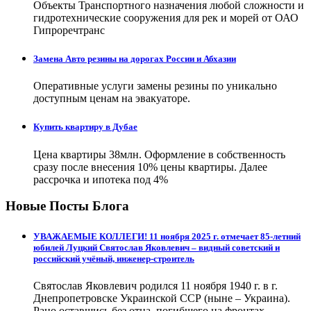
Объекты Транспортного назначения любой сложности и
гидротехнические сооружения для рек и морей от ОАО
Гипроречтранс
Замена Авто резины на дорогах России и Абхазии
Оперативные услуги замены резины по уникально
доступным ценам на эвакуаторе.
Купить квартиру в Дубае
Цена квартиры 38млн. Оформление в собственность
сразу после внесения 10% цены квартиры. Далее
рассрочка и ипотека под 4%
Новые Посты Блога
УВАЖАЕМЫЕ КОЛЛЕГИ! 11 ноября 2025 г. отмечает 85-летний
юбилей Луцкий Святослав Яковлевич – видный советский и
российский учёный, инженер-строитель
Святослав Яковлевич родился 11 ноября 1940 г. в г.
Днепропетровске Украинской ССР (ныне – Украина).
Рано оставшись без отца, погибшего на фронтах