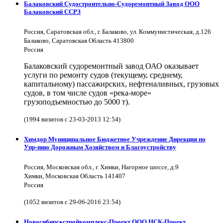
Балаковский Судостроительно-Судоремонтный Завод ООО
Балаковский ССРЗ
Россия, Саратовская обл., г. Балаково, ул. Коммунистическая, д.126
Балаково, Саратовская Область 413800
Россия
Балаковский судоремонтный завод ОАО оказывает
услуги по ремонту судов (текущему, среднему,
капитальному) пассажирских, нефтеналивных, грузовых
судов, в том числе судов «река-море»
грузоподъемностью до 5000 т).
(1994 визитов с 23-03-2013 12:54)
Химдор Муниципальное Бюджетное Учреждение Дирекция по
Упр-нию Дорожным Хозяйством и Благоустройству
Россия, Московская обл., г. Химки, Нагорное шоссе, д.9
Химки, Московская Область 141407
Россия
(1052 визитов с 29-06-2016 23:54)
Новосибирскстройкомплекс-Проект ООО НСК-Проект