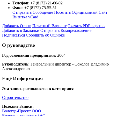
Телефон
:
+7 (8172) 21-60-92
Факс
:
+7 (8172) 75-55-51
Отправить Сообщение
Посетить Официальный Сайт
Визитка vCard
Добавить Отзыв
Печатный Вариант
Скачать PDF версию
Добавить в Закладки
Отправить Компредложение
Подписаться
Сообщить об Ошибке
О руководстве
Год основания предприятия:
2004
Руководитель:
Генеральный директор - Соколов Владимир
Александрович
Ещё Информация
Эта запись расположена в категориях:
Строительство
Похожие Записи:
Вологда-Проект ООО
Вологдаагропроект ЗАО