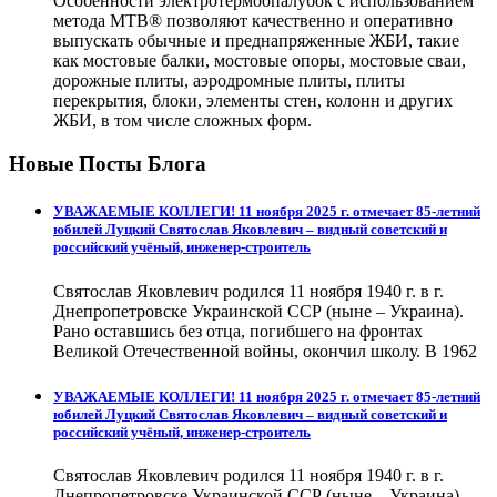
Особенности электротермоопалубок с использованием
метода МТВ® позволяют качественно и оперативно
выпускать обычные и преднапряженные ЖБИ, такие
как мостовые балки, мостовые опоры, мостовые сваи,
дорожные плиты, аэродромные плиты, плиты
перекрытия, блоки, элементы стен, колонн и других
ЖБИ, в том числе сложных форм.
Новые Посты Блога
УВАЖАЕМЫЕ КОЛЛЕГИ! 11 ноября 2025 г. отмечает 85-летний
юбилей Луцкий Святослав Яковлевич – видный советский и
российский учёный, инженер-строитель
Святослав Яковлевич родился 11 ноября 1940 г. в г.
Днепропетровске Украинской ССР (ныне – Украина).
Рано оставшись без отца, погибшего на фронтах
Великой Отечественной войны, окончил школу. В 1962
УВАЖАЕМЫЕ КОЛЛЕГИ! 11 ноября 2025 г. отмечает 85-летний
юбилей Луцкий Святослав Яковлевич – видный советский и
российский учёный, инженер-строитель
Святослав Яковлевич родился 11 ноября 1940 г. в г.
Днепропетровске Украинской ССР (ныне – Украина).