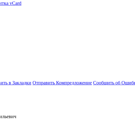
итка vCard
ить в Закладки
Отправить Компредложение
Сообщить об Ошиб
ильевич