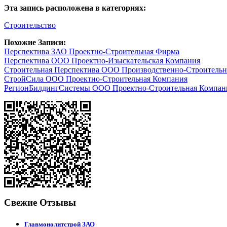
Эта запись расположена в категориях:
Строительство
Похожие Записи:
Перспектива ЗАО Проектно-Строительная Фирма
Перспектива ООО Проектно-Изыскательская Компания
Строительная Перспектива ООО Производственно-Строительн
СтройСила ООО Проектно-Строительная Компания
РегионБилдингСистемы ООО Проектно-Строительная Компан
Свежие Отзывы
Главмонолитстрой ЗАО