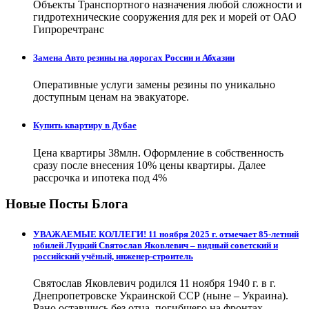
Объекты Транспортного назначения любой сложности и
гидротехнические сооружения для рек и морей от ОАО
Гипроречтранс
Замена Авто резины на дорогах России и Абхазии
Оперативные услуги замены резины по уникально
доступным ценам на эвакуаторе.
Купить квартиру в Дубае
Цена квартиры 38млн. Оформление в собственность
сразу после внесения 10% цены квартиры. Далее
рассрочка и ипотека под 4%
Новые Посты Блога
УВАЖАЕМЫЕ КОЛЛЕГИ! 11 ноября 2025 г. отмечает 85-летний
юбилей Луцкий Святослав Яковлевич – видный советский и
российский учёный, инженер-строитель
Святослав Яковлевич родился 11 ноября 1940 г. в г.
Днепропетровске Украинской ССР (ныне – Украина).
Рано оставшись без отца, погибшего на фронтах