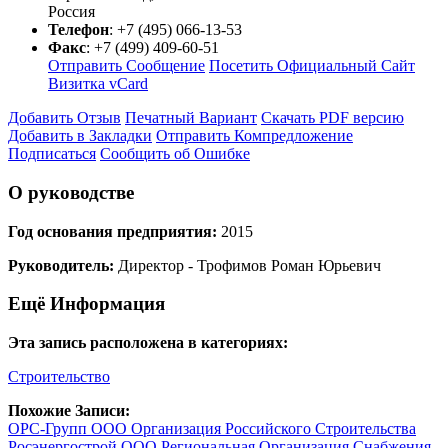
Россия
Телефон
:
+7 (495) 066-13-53
Факс
:
+7 (499) 409-60-51
Отправить Сообщение
Посетить Официальный Сайт
Визитка vCard
Добавить Отзыв
Печатный Вариант
Скачать PDF версию
Добавить в Закладки
Отправить Компредложение
Подписаться
Сообщить об Ошибке
О руководстве
Год основания предприятия:
2015
Руководитель:
Директор - Трофимов Роман Юрьевич
Ещё Информация
Эта запись расположена в категориях:
Строительство
Похожие Записи:
ОРС-Групп ООО Организация Российского Строительства
Росэнергострой ООО Региональная Организация Снабжения