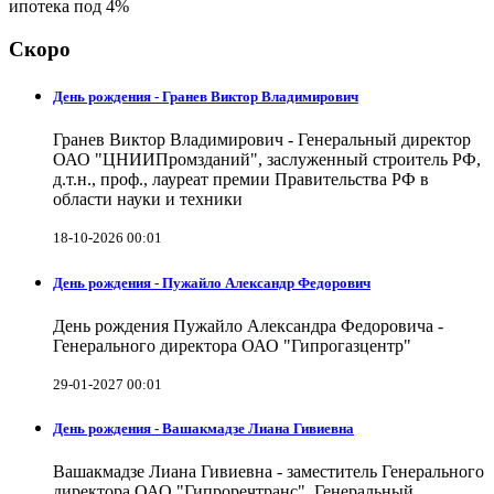
ипотека под 4%
Скоро
День рождения - Гранев Виктор Владимирович
Гранев Виктор Владимирович - Генеральный директор
ОАО "ЦНИИПромзданий", заслуженный строитель РФ,
д.т.н., проф., лауреат премии Правительства РФ в
области науки и техники
18-10-2026 00:01
День рождения - Пужайло Александр Федорович
День рождения Пужайло Александра Федоровича -
Генерального директора ОАО "Гипрогазцентр"
29-01-2027 00:01
День рождения - Вашакмадзе Лиана Гивиевна
Вашакмадзе Лиана Гивиевна - заместитель Генерального
директора ОАО "Гипроречтранс", Генеральный