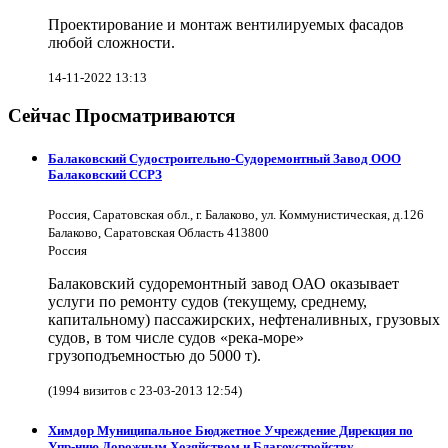
Проектирование и монтаж вентилируемых фасадов
любой сложности.
14-11-2022 13:13
Сейчас Просматриваются
Балаковский Судостроительно-Судоремонтный Завод ООО
Балаковский ССРЗ
Россия, Саратовская обл., г. Балаково, ул. Коммунистическая, д.126
Балаково, Саратовская Область 413800
Россия
Балаковский судоремонтный завод ОАО оказывает
услуги по ремонту судов (текущему, среднему,
капитальному) пассажирских, нефтеналивных, грузовых
судов, в том числе судов «река-море»
грузоподъемностью до 5000 т).
(1994 визитов с 23-03-2013 12:54)
Химдор Муниципальное Бюджетное Учреждение Дирекция по
Упр-нию Дорожным Хозяйством и Благоустройству