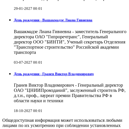
29-01-2027 00:01
День рождения - Вашакмадзе Лиана Гивиевна
Вашакмадзе Лиана Гивиевна - заместитель Генерального
директора ОАО "Гипроречтранс", Генеральный
директор ООО "БИНТИ", Ученый секретарь Отделения
"Транспортное строительство" Российской академии
транспорта
03-07-2027 00:01
День рождения - Гранев Виктор Владимирович
Гранев Виктор Владимирович - Генеральный директор
ОАО "ЦНИИПромзданий", заслуженный строитель РФ,
д.т.н., проф., лауреат премии Правительства РФ в
области науки и техники
18-10-2027 00:01
Общедоступная информация может использоваться любыми
лицами по их усмотрению при соблюдении установленных