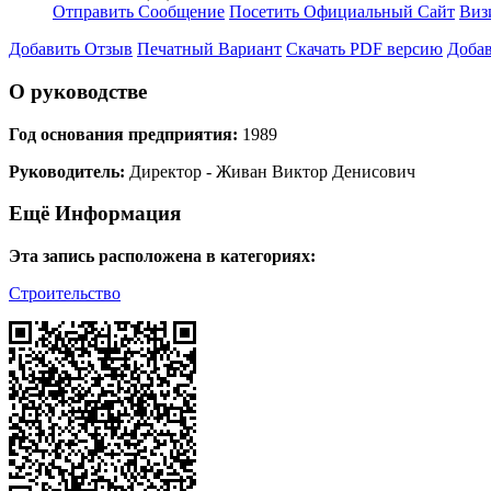
Отправить Сообщение
Посетить Официальный Сайт
Виз
Добавить Отзыв
Печатный Вариант
Скачать PDF версию
Добав
О руководстве
Год основания предприятия:
1989
Руководитель:
Директор - Живан Виктор Денисович
Ещё Информация
Эта запись расположена в категориях:
Строительство